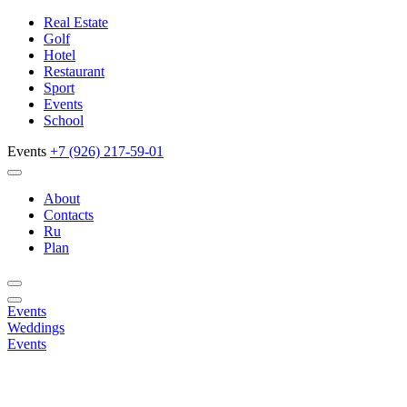
Real Estate
Golf
Hotel
Restaurant
Sport
Events
School
Events
+7 (926) 217-59-01
About
Contacts
Ru
Plan
Events
Weddings
Events