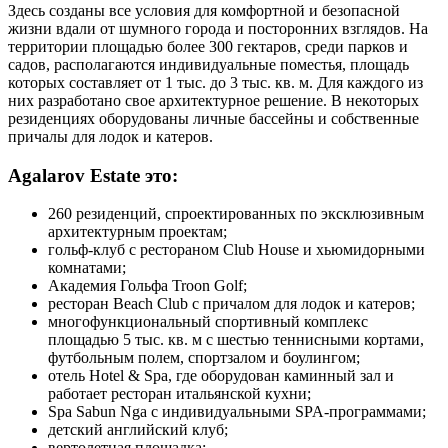
Здесь созданы все условия для комфортной и безопасной
жизни вдали от шумного города и посторонних взглядов. На
территории площадью более 300 гектаров, среди парков и
садов, располагаются индивидуальные поместья, площадь
которых составляет от 1 тыс. до 3 тыс. кв. м. Для каждого из
них разработано свое архитектурное решение. В некоторых
резиденциях оборудованы личные бассейны и собственные
причалы для лодок и катеров.
Agalarov Estate это:
260 резиденций, спроектированных по эксклюзивным
архитектурным проектам;
гольф-клуб с рестораном Club House и хьюмидорными
комнатами;
Академия Гольфа Troon Golf;
ресторан Beach Club с причалом для лодок и катеров;
многофункциональный спортивный комплекс
площадью 5 тыс. кв. м c шестью теннисными кортами,
футбольным полем, спортзалом и боулингом;
отель Hotel & Spa, где оборудован каминный зал и
работает ресторан итальянской кухни;
Spa Sabun Nga с индивидуальными SPA-программами;
детский английский клуб;
вертолетная площадка;